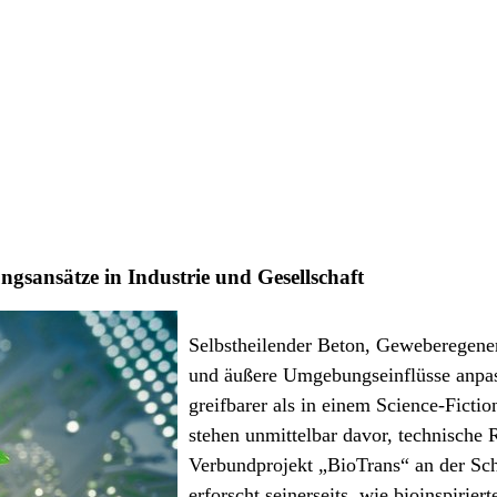
ngsansätze in Industrie und Gesellschaft
Selbstheilender Beton, Geweberegenera
und äußere Umgebungseinflüsse anpass
greifbarer als in einem Science-Ficti
stehen unmittelbar davor, technische 
Verbundprojekt „BioTrans“ an der Sch
erforscht seinerseits, wie bioinspiri