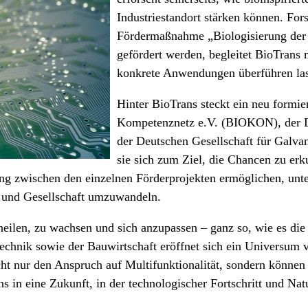
Industriestandort stärken können. F
Fördermaßnahme „Biologisierung der T
gefördert werden, begleitet BioTrans 
konkrete Anwendungen überführen la
Hinter BioTrans steckt ein neu formi
Kompetenznetz e.V. (BIOKON), der D
der Deutschen Gesellschaft für Galv
sie sich zum Ziel, die Chancen zu erk
zung zwischen den einzelnen Förderprojekten ermöglichen, unte
t und Gesellschaft umzuwandeln.
u heilen, zu wachsen und sich anzupassen – ganz so, wie es die
chnik sowie der Bauwirtschaft eröffnet sich ein Universum v
nicht nur den Anspruch auf Multifunktionalität, sondern könn
ns in eine Zukunft, in der technologischer Fortschritt und N