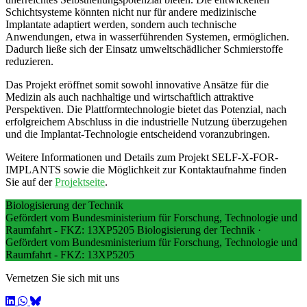
Schichtsysteme könnten nicht nur für andere medizinische
Implantate adaptiert werden, sondern auch technische
Anwendungen, etwa in wasserführenden Systemen, ermöglichen.
Dadurch ließe sich der Einsatz umweltschädlicher Schmierstoffe
reduzieren.
Das Projekt eröffnet somit sowohl innovative Ansätze für die
Medizin als auch nachhaltige und wirtschaftlich attraktive
Perspektiven. Die Plattformtechnologie bietet das Potenzial, nach
erfolgreichem Abschluss in die industrielle Nutzung überzugehen
und die Implantat-Technologie entscheidend voranzubringen.
Weitere Informationen und Details zum Projekt SELF-X-FOR-
IMPLANTS sowie die Möglichkeit zur Kontaktaufnahme finden
Sie auf der
Projektseite
.
Biologisierung der Technik
Gefördert vom Bundesministerium für Forschung, Technologie und
Raumfahrt - FKZ: 13XP5205
Biologisierung der Technik
·
Gefördert vom Bundesministerium für Forschung, Technologie und
Raumfahrt - FKZ: 13XP5205
Vernetzen Sie sich mit uns
LinkedIn
WhatsApp
BlueSky